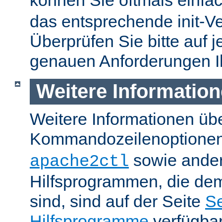
können Sie oftmals einfa
das entsprechende init-Ve
Überprüfen Sie bitte auf j
genauen Anforderungen I
Weitere Informatio
Weitere Informationen üb
Kommandozeilenoptione
sowie ande
apache2ctl
Hilfsprogrammen, die dem
sind, sind auf der Seite
Se
Hilfsprogramme
verfügbar.