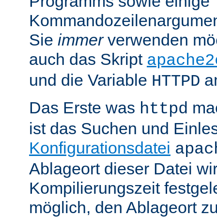
Programms sowie einige
Kommandozeilenargument
Sie
immer
verwenden möc
auch das Skript
apache2
und die Variable
am
HTTPD
Das Erste was
mac
httpd
ist das Suchen und Einle
Konfigurationsdatei
apac
Ablageort dieser Datei wi
Kompilierungszeit festgele
möglich, den Ablageort zu